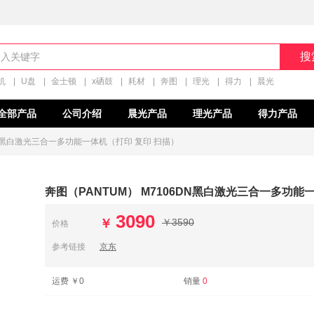
搜
机
|
U盘
|
金士顿
|
x硒鼓
|
耗材
|
奔图
|
理光
|
得力
|
晨光
全部产品
公司介绍
晨光产品
理光产品
得力产品
6DN黑白激光三合一多功能一体机（打印 复印 扫描）
奔图（PANTUM） M7106DN黑白激光三合一多功能
3090
￥
￥3590
价格
参考链接
京东
运费
￥0
销量
0