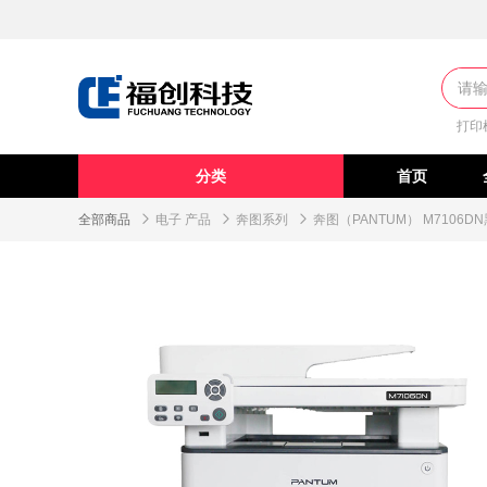
打印
分类
首页
全部商品

电子 产品

奔图系列

奔图（PANTUM） M710