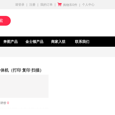

请登录
|
注册
|
我的订单
|
个人中心
购物车0件
|
索
奔图产品
金士顿产品
商家入驻
联系我们
一体机（打印 复印 扫描）
评价
0