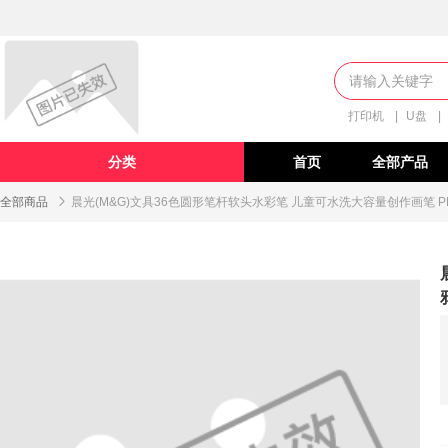
打印机
|
U盘
|
分类
首页
全部产品
全部商品

晨光(M&G)文具36色圆形笔杆软头水彩笔 儿童可水洗大容量创作画笔 PP