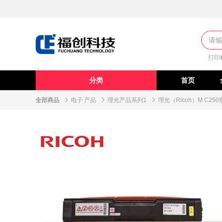
打印
分类
首页
全部商品

电子 产品

理光产品系列1

理光（Ricoh）M C250