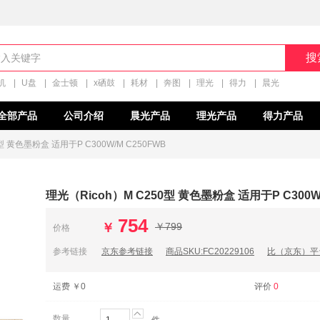
搜
机
|
U盘
|
金士顿
|
x硒鼓
|
耗材
|
奔图
|
理光
|
得力
|
晨光
全部产品
公司介绍
晨光产品
理光产品
得力产品
型 黄色墨粉盒 适用于P C300W/M C250FWB
理光（Ricoh）M C250型 黄色墨粉盒 适用于P C300W/
754
￥
￥799
价格
参考链接
京东参考链接
商品SKU:FC20229106
比（京东）平
运费
￥0
评价
0

数量