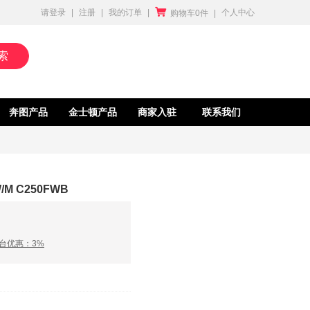

请登录
|
注册
|
我的订单
|
个人中心
购物车0件
|
索
奔图产品
金士顿产品
商家入驻
联系我们
M C250FWB
台优惠：3%