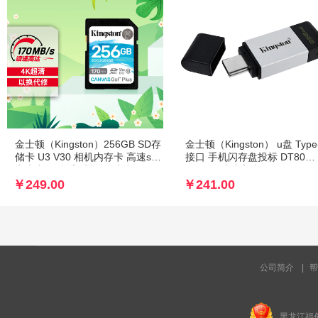
金士顿（Kingston）256GB SD存
金士顿（Kingston） u盘 Type
储卡 U3 V30 相机内存卡 高速sd
接口 手机闪存盘投标 DT80
卡大卡 4K超高清拍摄 读速
256G（读速高达200MB/s）
170MB/s 写速90MB/s
￥249.00
￥241.00
公司简介
|
帮
黑龙江福