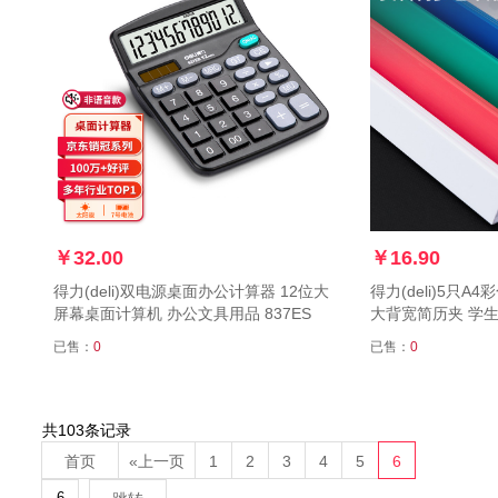
￥32.00
￥16.90
得力(deli)双电源桌面办公计算器 12位大
得力(deli)5只A
屏幕桌面计算机 办公文具用品 837ES
大背宽简历夹 学生考试
63102
已售：
0
已售：
0
共103条记录
首页
«上一页
1
2
3
4
5
6